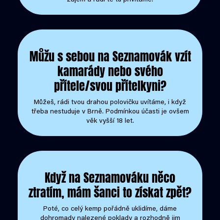
zájem a rádi tě tu přivítáme.
Můžu s sebou na Seznamovák vzít
kamarády nebo svého
přítele/svou přítelkyni?
Můžeš, rádi tvou drahou polovičku uvítáme, i když
třeba nestuduje v Brně. Podmínkou účasti je ovšem
věk vyšší 18 let.
Když na Seznamováku něco
ztratím, mám šanci to získat zpět?
Poté, co celý kemp pořádně uklidíme, dáme
dohromady nalezené poklady a rozhodně jim