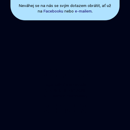
Neváhej se na nás se svým dotazem obrátit, ať už
na
Facebooku
nebo
e-mailem
.
SEZNAMOVÁK
Legendární start studia
1.–4. & 6.–9. září 2026
ATC Merkur Pasohlávky
SLEDUJ NÁS