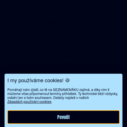
KONTAKT
jsme@seznamovak.org
+420 725 258 506
O ORGANIZACI
Akce student z.s.
Kaprova 42/14, 110 00 Praha
IČ: 01588311
I my používáme cookies! 🍪
Pomáhají nám zjistit, co tě na SEZNAMOVÁKU zajímá, a díky nim ti
Seznamovák Brno
můžeme včas připomenout termíny přihlášek. Ty technické běží vždycky,
Seznamovák VUT
ostatní jen s tvým souhlasem. Detaily najdeš v našich
Zásadách používání cookies
.
Seznamovák MUNI
Seznamovák MENDELU
Seznamovák VETUNI
Povolit
Všeobecné obchodní podmínky