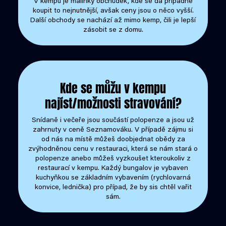
V kempu je malinký obchůdek, kde se dá případně
koupit to nejnutnější, avšak ceny jsou o něco vyšší.
Další obchody se nachází až mimo kemp, čili je lepší
zásobit se z domu.
Kde se můžu v kempu
najíst/možnosti stravování?
Snídaně i večeře jsou součástí polopenze a jsou už
zahrnuty v ceně Seznamováku. V případě zájmu si
od nás na místě můžeš doobjednat obědy za
zvýhodněnou cenu v restauraci, která se nám stará o
polopenze anebo můžeš vyzkoušet kteroukoliv z
restaurací v kempu. Každý bungalov je vybaven
kuchyňkou se základním vybavením (rychlovarná
konvice, lednička) pro případ, že by sis chtěl vařit
sám.