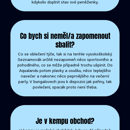
kdykoliv doplnit stav své peněženky.
Co bych si neměl/a zapomenout
sbalit?
Co se oblečení týče, tak si na tenhle vysokoškolský
Seznamovák určitě nezapomeň něco sportovního a
pohodlného, co se může případně trochu ušpinit. Do
Aqualandu potom plavky a osušku, něco teplejšího
navečer a nakonec něco peprnějšího na večerní
party. V bungalovech jsou k dispozici jak peřiny, tak
povlečení, spacák proto není třeba.
Je v kempu obchod?